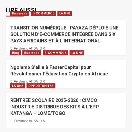
LIRE AUSSI
Business
E-COMMERCE
LA UNE
TRANSITION NUMÉRIQUE : PAYAZA DÉPLOIE UNE
SOLUTION D’E-COMMERCE INTÉGRÉE DANS SIX
PAYS AFRICAINS ET À L’INTERNATIONAL
Ferdinand ATIBA
0
Blog
Business
E-COMMERCE
LA UNE
Ngolamb S’allie à FasterCapital pour
Révolutionner l’Éducation Crypto en Afrique
Ferdinand ATIBA
0
LA UNE
OPPORTUNITES
RENTREE SCOLAIRE 2025-2026 : CIMCO
INDUSTRIE DISTRIBUE DES KITS À L’EPP
KATANGA – LOME/TOGO
Ferdinand ATIBA
0