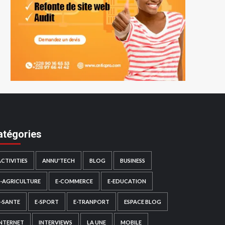
atégories
ACTIVITIES
ANNU'TECH
BLOG
BUSINESS
E-AGRICULTURE
E-COMMERCE
E-EDUCATION
E-SANTE
E-SPORT
E-TRANPORT
ESPACE BLOG
INTERNET
INTERVIEWS
LA UNE
MOBILE