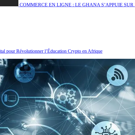
COMMERCE EN LIGNE : LE GHANA S’APPUIE SUR 
tal pour Révolutionner l’Éducation Crypto en Afrique