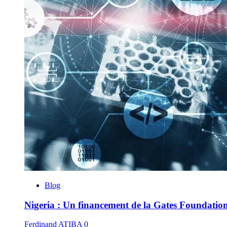
Blog
Nigeria : Un financement de la Gates Foundation pou
Ferdinand ATIBA
0