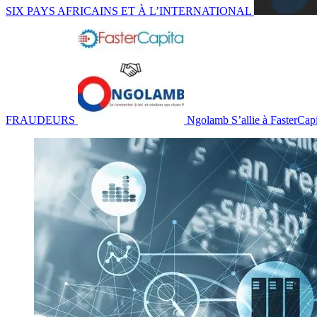
SIX PAYS AFRICAINS ET À L’INTERNATIONAL
FRAUDEURS
Ngolamb S’allie à FasterCapi