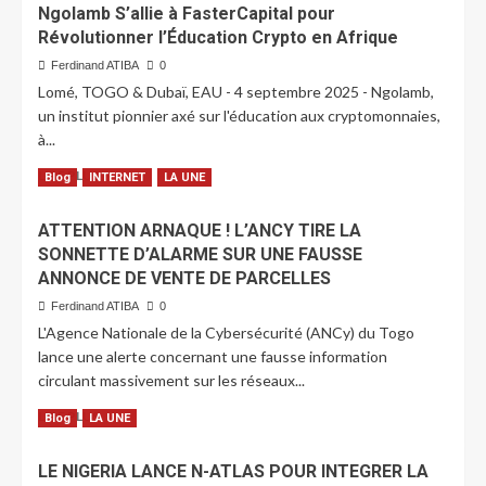
Ngolamb S’allie à FasterCapital pour
Révolutionner l’Éducation Crypto en Afrique
Ferdinand ATIBA
0
Lomé, TOGO & Dubaï, EAU - 4 septembre 2025 - Ngolamb,
un institut pionnier axé sur l'éducation aux cryptomonnaies,
à...
LIRE PLUS
Blog
INTERNET
LA UNE
ATTENTION ARNAQUE ! L’ANCY TIRE LA
SONNETTE D’ALARME SUR UNE FAUSSE
ANNONCE DE VENTE DE PARCELLES
Ferdinand ATIBA
0
L'Agence Nationale de la Cybersécurité (ANCy) du Togo
lance une alerte concernant une fausse information
circulant massivement sur les réseaux...
LIRE PLUS
Blog
LA UNE
LE NIGERIA LANCE N-ATLAS POUR INTEGRER LA