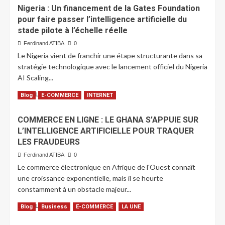
Nigeria : Un financement de la Gates Foundation
pour faire passer l’intelligence artificielle du
stade pilote à l’échelle réelle
Ferdinand ATIBA
0
Le Nigeria vient de franchir une étape structurante dans sa
stratégie technologique avec le lancement officiel du Nigeria
AI Scaling...
LIRE PLUS
Blog
E-COMMERCE
INTERNET
COMMERCE EN LIGNE : LE GHANA S’APPUIE SUR
L’INTELLIGENCE ARTIFICIELLE POUR TRAQUER
LES FRAUDEURS
Ferdinand ATIBA
0
Le commerce électronique en Afrique de l'Ouest connaît
une croissance exponentielle, mais il se heurte
constamment à un obstacle majeur...
LIRE PLUS
Blog
Business
E-COMMERCE
LA UNE