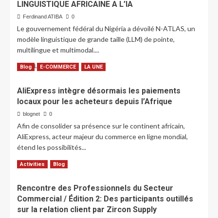
LINGUISTIQUE AFRICAINE A L’IA
Ferdinand ATIBA
0
Le gouvernement fédéral du Nigéria a dévoilé N-ATLAS, un
modèle linguistique de grande taille (LLM) de pointe,
multilingue et multimodal....
LIRE PLUS
Blog
E-COMMERCE
LA UNE
AliExpress intègre désormais les paiements
locaux pour les acheteurs depuis l’Afrique
blognet
0
Afin de consolider sa présence sur le continent africain,
AliExpress, acteur majeur du commerce en ligne mondial,
étend les possibilités...
LIRE PLUS
Activities
Blog
Rencontre des Professionnels du Secteur
Commercial / Édition 2: Des participants outillés
sur la relation client par Zircon Supply