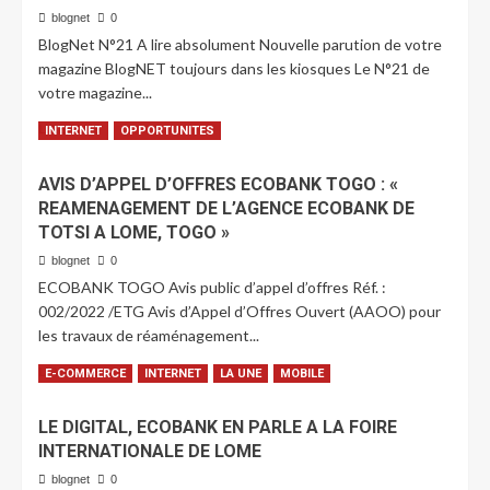
blognet
0
BlogNet N°21 A lire absolument Nouvelle parution de votre
magazine BlogNET toujours dans les kiosques Le N°21 de
votre magazine...
LIRE PLUS
INTERNET
OPPORTUNITES
AVIS D’APPEL D’OFFRES ECOBANK TOGO : «
REAMENAGEMENT DE L’AGENCE ECOBANK DE
TOTSI A LOME, TOGO »
blognet
0
ECOBANK TOGO Avis public d’appel d’offres Réf. :
002/2022 /ETG Avis d’Appel d’Offres Ouvert (AAOO) pour
les travaux de réaménagement...
LIRE PLUS
E-COMMERCE
INTERNET
LA UNE
MOBILE
LE DIGITAL, ECOBANK EN PARLE A LA FOIRE
INTERNATIONALE DE LOME
blognet
0