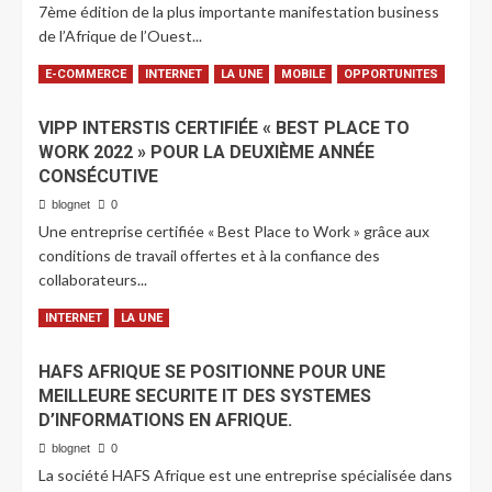
7ème édition de la plus importante manifestation business
de l’Afrique de l’Ouest...
LIRE PLUS
E-COMMERCE
INTERNET
LA UNE
MOBILE
OPPORTUNITES
VIPP INTERSTIS CERTIFIÉE « BEST PLACE TO
WORK 2022 » POUR LA DEUXIÈME ANNÉE
CONSÉCUTIVE
blognet
0
Une entreprise certifiée « Best Place to Work » grâce aux
conditions de travail offertes et à la confiance des
collaborateurs...
LIRE PLUS
INTERNET
LA UNE
HAFS AFRIQUE SE POSITIONNE POUR UNE
MEILLEURE SECURITE IT DES SYSTEMES
D’INFORMATIONS EN AFRIQUE.
blognet
0
La société HAFS Afrique est une entreprise spécialisée dans