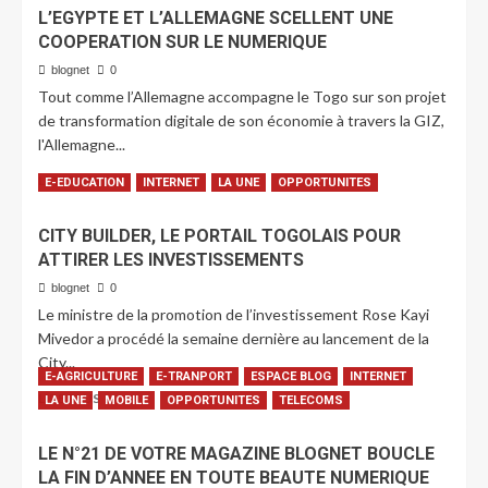
L’EGYPTE ET L’ALLEMAGNE SCELLENT UNE
COOPERATION SUR LE NUMERIQUE
blognet
0
Tout comme l’Allemagne accompagne le Togo sur son projet
de transformation digitale de son économie à travers la GIZ,
l'Allemagne...
LIRE PLUS
E-EDUCATION
INTERNET
LA UNE
OPPORTUNITES
CITY BUILDER, LE PORTAIL TOGOLAIS POUR
ATTIRER LES INVESTISSEMENTS
blognet
0
Le ministre de la promotion de l’investissement Rose Kayi
Mivedor a procédé la semaine dernière au lancement de la
City...
E-AGRICULTURE
E-TRANPORT
ESPACE BLOG
INTERNET
LIRE PLUS
LA UNE
MOBILE
OPPORTUNITES
TELECOMS
LE N°21 DE VOTRE MAGAZINE BLOGNET BOUCLE
LA FIN D’ANNEE EN TOUTE BEAUTE NUMERIQUE