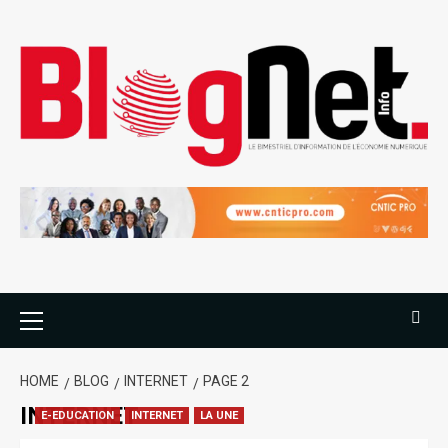
HOME
BLOG
INTERNET
PAGE 2
INTERNET
E-EDUCATION
INTERNET
LA UNE