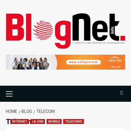
HOME
BLOG
TELECOM
Telecom
INTERNET
LA UNE
MOBILE
TELECOMS