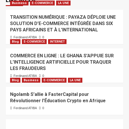
LIRE AUSSI
Business
E-COMMERCE
LA UNE
TRANSITION NUMÉRIQUE : PAYAZA DÉPLOIE UNE
SOLUTION D’E-COMMERCE INTÉGRÉE DANS SIX
PAYS AFRICAINS ET À L’INTERNATIONAL
Ferdinand ATIBA
0
Blog
E-COMMERCE
INTERNET
COMMERCE EN LIGNE : LE GHANA S’APPUIE SUR
L’INTELLIGENCE ARTIFICIELLE POUR TRAQUER
LES FRAUDEURS
Ferdinand ATIBA
0
Blog
Business
E-COMMERCE
LA UNE
Ngolamb S’allie à FasterCapital pour
Révolutionner l’Éducation Crypto en Afrique
Ferdinand ATIBA
0