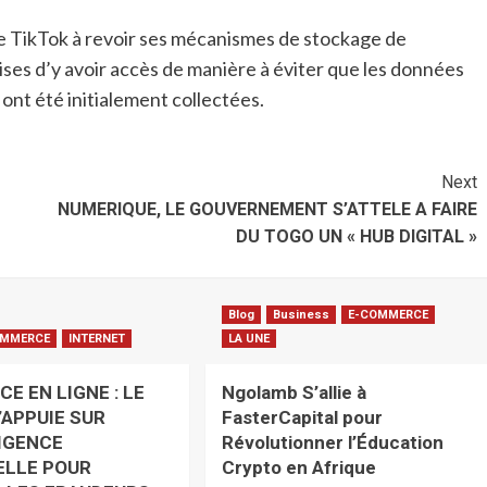
 de TikTok à revoir ses mécanismes de stockage de
ses d’y avoir accès de manière à éviter que les données
s ont été initialement collectées.
Next
NUMERIQUE, LE GOUVERNEMENT S’ATTELE A FAIRE
DU TOGO UN « HUB DIGITAL »
Blog
Business
E-COMMERCE
OMMERCE
INTERNET
LA UNE
E EN LIGNE : LE
Ngolamb S’allie à
’APPUIE SUR
FasterCapital pour
LIGENCE
Révolutionner l’Éducation
IELLE POUR
Crypto en Afrique