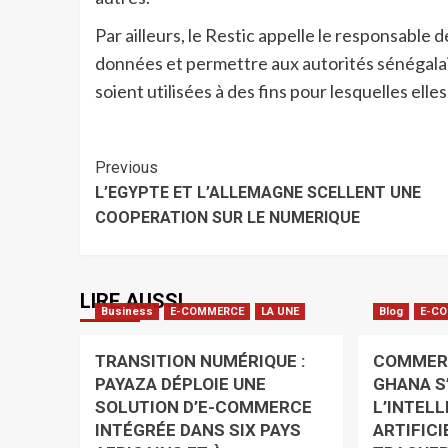
Par ailleurs, le Restic appelle le responsable
données et permettre aux autorités sénégalai
soient utilisées à des fins pour lesquelles elle
Previous
L’EGYPTE ET L’ALLEMAGNE SCELLENT UNE
COOPERATION SUR LE NUMERIQUE
LIRE AUSSI
Business
E-COMMERCE
LA UNE
Blog
E-C
TRANSITION NUMÉRIQUE :
COMMERC
PAYAZA DÉPLOIE UNE
GHANA S
SOLUTION D’E-COMMERCE
L’INTEL
INTÉGRÉE DANS SIX PAYS
ARTIFIC