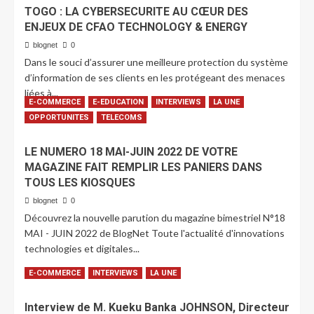
TOGO : LA CYBERSECURITE AU CŒUR DES
ENJEUX DE CFAO TECHNOLOGY & ENERGY
blognet
0
Dans le souci d’assurer une meilleure protection du système
d’information de ses clients en les protégeant des menaces
liées à...
E-COMMERCE
E-EDUCATION
INTERVIEWS
LA UNE
LIRE PLUS
OPPORTUNITES
TELECOMS
LE NUMERO 18 MAI-JUIN 2022 DE VOTRE
MAGAZINE FAIT REMPLIR LES PANIERS DANS
TOUS LES KIOSQUES
blognet
0
Découvrez la nouvelle parution du magazine bimestriel N°18
MAI - JUIN 2022 de BlogNet Toute l'actualité d'innovations
technologies et digitales...
LIRE PLUS
E-COMMERCE
INTERVIEWS
LA UNE
Interview de M. Kueku Banka JOHNSON, Directeur